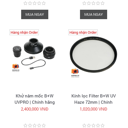
MUA NGAY
MUA NGAY
Hàng nhận Order
Hàng nhận Order
Hàng nhận Order
Hàng nhận Order
Khử nâm mốc B+W
Kính lọc Filter B+W UV
UVPRO | Chính hãng
Haze 72mm | Chính
hãng
2,400,000 VNĐ
1,020,000 VNĐ