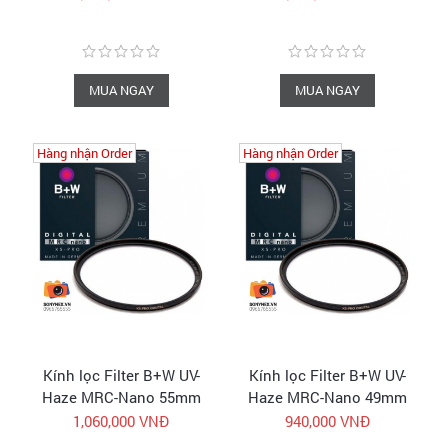
MUA NGAY
MUA NGAY
Hàng nhận Order
Hàng nhận Order
Hàng nhận Order
Hàng nhận Order
Kính lọc Filter B+W UV-
Kính lọc Filter B+W UV-
Haze MRC-Nano 55mm
Haze MRC-Nano 49mm
| Chính hãng
| Chính hãng
1,060,000 VNĐ
940,000 VNĐ