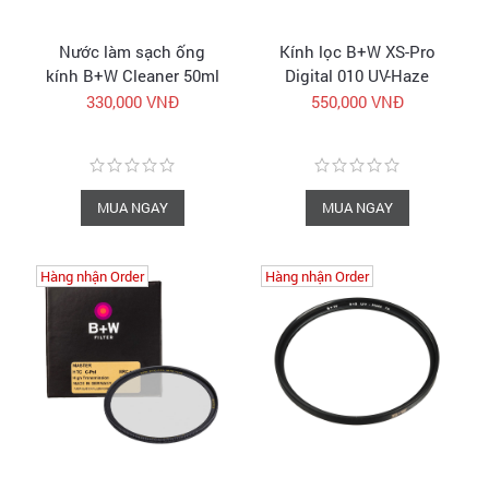
Nước làm sạch ống
Kính lọc B+W XS-Pro
kính B+W Cleaner 50ml
Digital 010 UV-Haze
- 1086786
MRC nano | Sale 50%
330,000 VNĐ
550,000 VNĐ
cho 40.5mm
MUA NGAY
MUA NGAY
Hàng nhận Order
Hàng nhận Order
Hàng nhận Order
Hàng nhận Order