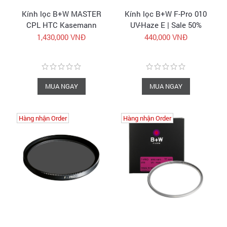
Kính lọc B+W MASTER
Kính lọc B+W F-Pro 010
CPL HTC Kasemann
UV-Haze E | Sale 50%
MRC nano
cho 40.5-46mm
1,430,000 VNĐ
440,000 VNĐ
MUA NGAY
MUA NGAY
Hàng nhận Order
Hàng nhận Order
Hàng nhận Order
Hàng nhận Order