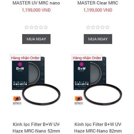
MASTER UV MRC nano
MASTER Clear MRC
39-112mm
nano 39-112mm
1,199,000 VNĐ
1,199,000 VNĐ
MUA NGAY
MUA NGAY
Hàng nhận Order
Hàng nhận Order
Hàng nhận Order
Hàng nhận Order
Kính lọc Filter B+W UV-
Kính lọc Filter B+W UV-
Haze MRC-Nano 52mm
Haze MRC-Nano 82mm