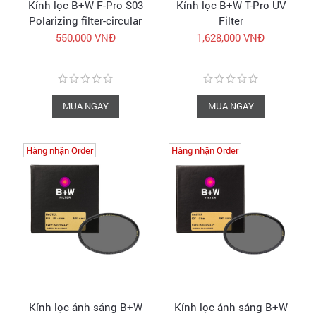
Kính lọc B+W F-Pro S03
Kính lọc B+W T-Pro UV
Polarizing filter-circular
Filter
| Sale up 69% cho 52-58-
550,000 VNĐ
1,628,000 VNĐ
62mm
MUA NGAY
MUA NGAY
Hàng nhận Order
Hàng nhận Order
Hàng nhận Order
Hàng nhận Order
Kính lọc ánh sáng B+W
Kính lọc ánh sáng B+W