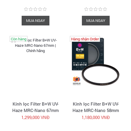
MUA NGAY
MUA NGAY
Còn hàng
Còn hàng
Hàng nhận Order
Hàng nhận Order
Kính lọc Filter B+W UV-
Kính lọc Filter B+W UV-
Haze MRC-Nano 67mm
Haze MRC-Nano 58mm
| Chính hãng
| Chính hãng
1,299,000 VNĐ
1,180,000 VNĐ