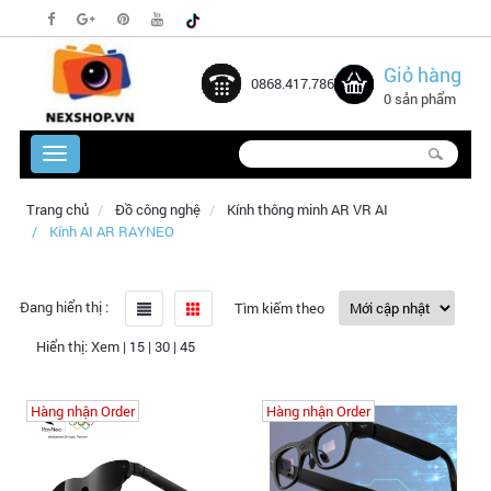
Giỏ hàng
0868.417.786
0 sản phẩm
Trang chủ
Đồ công nghệ
Kính thông minh AR VR AI
Kính AI AR RAYNEO
Đang hiển thị :
Tìm kiếm theo
Hiển thị:
Xem
|
15
|
30
|
45
Hàng nhận Order
Hàng nhận Order