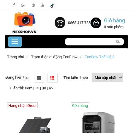
Giỏ hàng
0868.417.786
0 sản phẩm
Trang chủ
Trạm điện di động EcoFlow
Ecoflow Thế Hệ 2
Đang hiển thị :
Tìm kiếm theo
Hiển thị:
Xem
|
15
|
30
|
45
Hàng nhận Order
Còn hàng