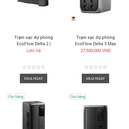
Trạm sạc dự phòng
Trạm sạc dự phòng
EcoFlow Delta 2 |
EcoFlow Delta 3 Max
1024Wh 1800W | Trạm
Plus | 2048Wh 3000W |
Liên hệ
27,500,000 VNĐ
điện di động chính hãng
Trạm điện di động chính
| Hà Nội
hãng
MUA NGAY
MUA NGAY
Còn hàng
Còn hàng