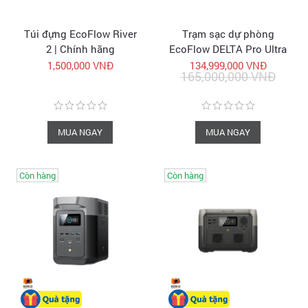
Túi đựng EcoFlow River
Trạm sạc dự phòng
2 | Chính hãng
EcoFlow DELTA Pro Ultra
| Trạm điện di động
1,500,000 VNĐ
134,999,000 VNĐ
165,000,000 VNĐ
chính hãng
MUA NGAY
MUA NGAY
Còn hàng
Còn hàng