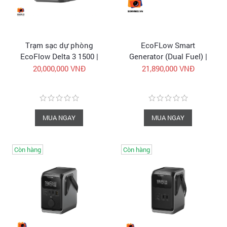
Trạm sạc dự phòng
EcoFLow Smart
EcoFlow Delta 3 1500 |
Generator (Dual Fuel) |
1536Wh 1800W | Trạm
Chính hãng
20,000,000 VNĐ
21,890,000 VNĐ
điện di động chính hãng
| FullVAT
MUA NGAY
MUA NGAY
Còn hàng
Còn hàng