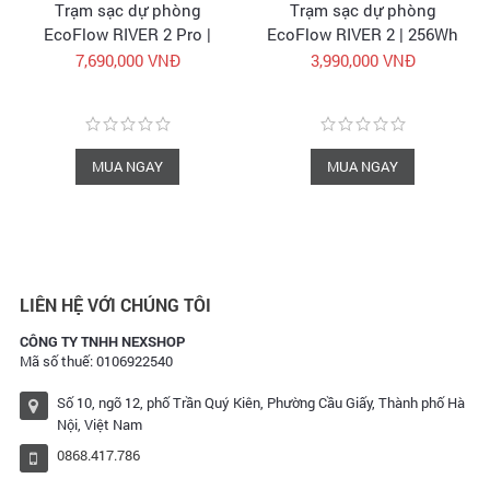
Trạm sạc dự phòng
Trạm sạc dự phòng
EcoFlow RIVER 2 Pro |
EcoFlow RIVER 2 | 256Wh
768Wh 800W | Trạm điện
300W | Trạm điện di động
7,690,000 VNĐ
3,990,000 VNĐ
di động chính hãng
chính hãng
MUA NGAY
MUA NGAY
LIÊN HỆ VỚI CHÚNG TÔI
CÔNG TY TNHH NEXSHOP
Mã số thuế: 0106922540
Số 10, ngõ 12, phố Trần Quý Kiên, Phường Cầu Giấy, Thành phố Hà
Nội, Việt Nam
0868.417.786