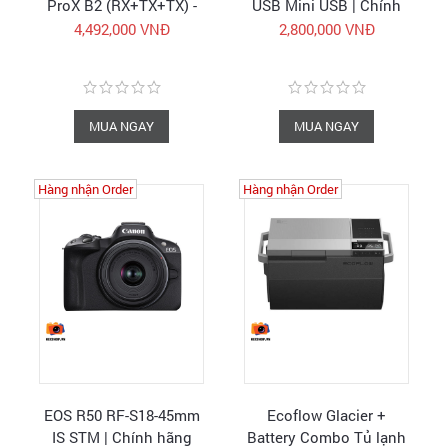
ProX B2 (RX+TX+TX) -
USB Mini USB | Chính
Micro không dây - Hàng
hãng
4,492,000 VNĐ
2,800,000 VNĐ
chính hãng - FullVAT
MUA NGAY
MUA NGAY
Hàng nhận Order
Hàng nhận Order
EOS R50 RF-S18-45mm
Ecoflow Glacier +
IS STM | Chính hãng
Battery Combo Tủ lạnh