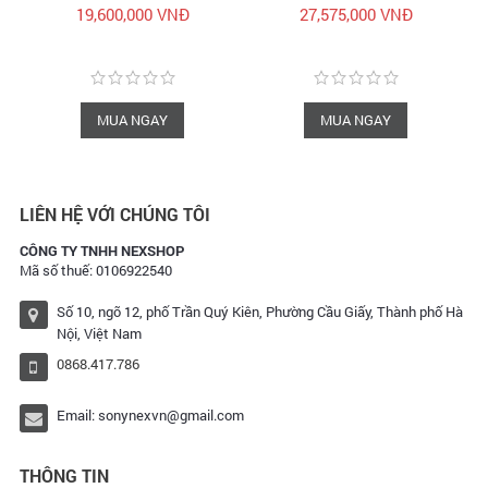
Canon Vietnam
di động Camping kèm
19,600,000 VNĐ
27,575,000 VNĐ
pin | Hàng chính hãng
MUA NGAY
MUA NGAY
LIÊN HỆ VỚI CHÚNG TÔI
CÔNG TY TNHH NEXSHOP
Mã số thuế: 0106922540
Số 10, ngõ 12, phố Trần Quý Kiên, Phường Cầu Giấy, Thành phố Hà
Nội, Việt Nam
0868.417.786
Email:
sonynexvn@gmail.com
THÔNG TIN