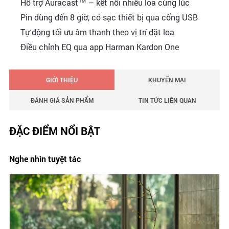
Hỗ trợ Auracast™ – kết nối nhiều loa cùng lúc
Pin dùng đến 8 giờ, có sạc thiết bị qua cổng USB
Tự động tối ưu âm thanh theo vị trí đặt loa
Điều chỉnh EQ qua app Harman Kardon One
GIỚI THIỆU
KHUYẾN MẠI
ĐÁNH GIÁ SẢN PHẨM
TIN TỨC LIÊN QUAN
ĐẶC ĐIỂM NỔI BẬT
Nghe nhìn tuyệt tác