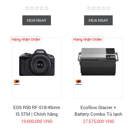
MUA NGAY
MUA NGAY
Hàng nhận Order
Hàng nhận Order
EOS R50 RF-S18-45mm
Ecoflow Glacier +
IS STM | Chính hãng
Battery Combo Tủ lạnh
Canon Vietnam
di động Camping kèm
19,600,000 VNĐ
27,575,000 VNĐ
pin | Hàng chính hãng