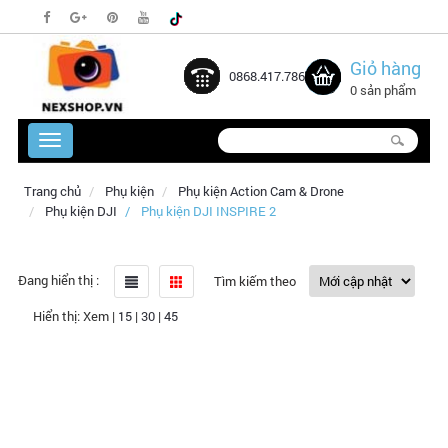
Giỏ hàng
0868.417.786
0 sản phẩm
Trang chủ
Phụ kiện
Phụ kiện Action Cam & Drone
Phụ kiện DJI
Phụ kiện DJI INSPIRE 2
Đang hiển thị :
Tìm kiếm theo
Hiển thị:
Xem
|
15
|
30
|
45