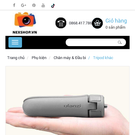
Giỏ hàng
0868.417.786
0 sản phẩm
Trang chủ
Phụ kiện
Chân máy & Đầu bi
Tripod khác