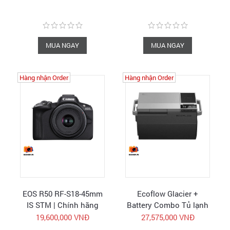
chính hãng - FullVAT
MUA NGAY
MUA NGAY
Hàng nhận Order
Hàng nhận Order
EOS R50 RF-S18-45mm
Ecoflow Glacier +
IS STM | Chính hãng
Battery Combo Tủ lạnh
Canon Vietnam
di động Camping kèm
19,600,000 VNĐ
27,575,000 VNĐ
pin | Hàng chính hãng