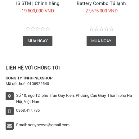
IS STM | Chính hãng
Battery Combo Tủ lạnh
Canon Vietnam
di động Camping kèm
19,600,000 VNĐ
27,575,000 VNĐ
pin | Hàng chính hãng
MUA NGAY
MUA NGAY
LIÊN HỆ VỚI CHÚNG TÔI
CÔNG TY TNHH NEXSHOP
Mã số thuế: 0106922540
Số 10, ngõ 12, phố Trần Quý Kiên, Phường Cầu Giấy, Thành phố Hà
Nội, Việt Nam
0868.417.786
Email:
sonynexvn@gmail.com