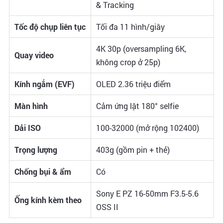
& Tracking
Tốc độ chụp liên tục
Tối đa 11 hình/giây
4K 30p (oversampling 6K,
Quay video
không crop ở 25p)
Kính ngắm (EVF)
OLED 2.36 triệu điểm
Màn hình
Cảm ứng lật 180° selfie
Dải ISO
100-32000 (mở rộng 102400)
Trọng lượng
403g (gồm pin + thẻ)
Chống bụi & ẩm
Có
Sony E PZ 16-50mm F3.5-5.6
Ống kính kèm theo
OSS II