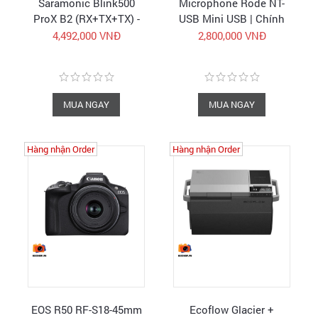
Saramonic Blink500
Microphone Rode NT-
ProX B2 (RX+TX+TX) -
USB Mini USB | Chính
Micro không dây - Hàng
hãng
4,492,000 VNĐ
2,800,000 VNĐ
chính hãng - FullVAT
MUA NGAY
MUA NGAY
Hàng nhận Order
Hàng nhận Order
EOS R50 RF-S18-45mm
Ecoflow Glacier +