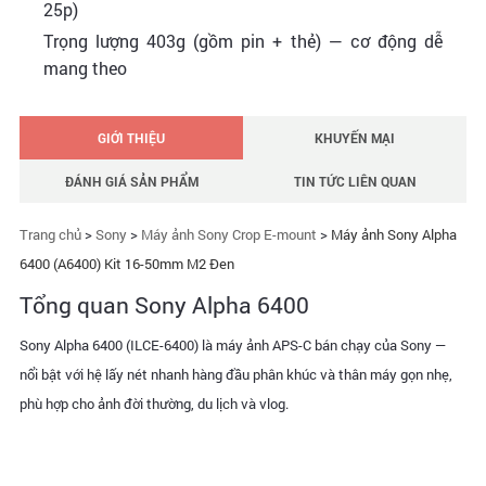
25p)
Trọng lượng 403g (gồm pin + thẻ) — cơ động dễ
mang theo
GIỚI THIỆU
KHUYẾN MẠI
ĐÁNH GIÁ SẢN PHẨM
TIN TỨC LIÊN QUAN
Trang chủ
>
Sony
>
Máy ảnh Sony Crop E-mount
>
Máy ảnh Sony Alpha
6400 (A6400) Kit 16-50mm M2 Đen
Tổng quan Sony Alpha 6400
Sony Alpha 6400 (ILCE-6400) là máy ảnh APS-C bán chạy của Sony —
nổi bật với hệ lấy nét nhanh hàng đầu phân khúc và thân máy gọn nhẹ,
phù hợp cho ảnh đời thường, du lịch và vlog.