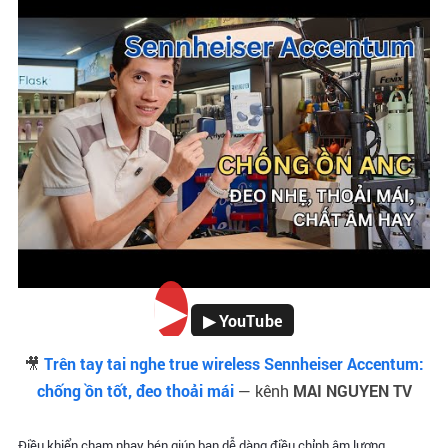
▶
▶ YouTube
🎥
Trên tay tai nghe true wireless Sennheiser Accentum:
chống ồn tốt, đeo thoải mái
— kênh
MAI NGUYEN TV
Điều khiển chạm nhạy bén giúp bạn dễ dàng điều chỉnh âm lượng,