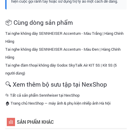
hiện cuộc gọi rảnh tay hoặc sử dụng trợ lý ảo một cách dễ dàng.
📦 Cùng dòng sản phẩm
Tai nghe không dây SENNHEISER Accentum - Màu Trắng | Hàng Chính
Hãng
Tai nghe không dây SENNHEISER Accentum - Màu Đen | Hàng Chính
Hãng
Tai nghe đàm thoại không dây Godox SkyTalk Air KIT 5S | Kit 5S (5
người dùng)
🔍 Xem thêm bộ sưu tập tại NexShop
📂 Tất cả sản phẩm Sennheiser tại NexShop
🏠 Trang chủ NexShop — máy ảnh & phụ kiện nhiếp ảnh Hà Nội
SẢN PHẨM KHÁC