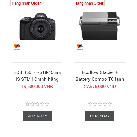
Hàng nhận Order
Hàng nhận Order
EOS R50 RF-S18-45mm
Ecoflow Glacier +
IS STM | Chính hãng
Battery Combo Tủ lạnh
Canon Vietnam
di động Camping kèm
19,600,000 VNĐ
27,575,000 VNĐ
pin | Hàng chính hãng
MUA NGAY
MUA NGAY