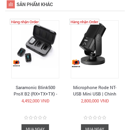
SẢN PHẨM KHÁC
Hàng nhận Order
Hàng nhận Order
Saramonic Blink500
Microphone Rode NT-
ProX B2 (RX+TX+TX) -
USB Mini USB | Chính
Micro không dây - Hàng
hãng
4,492,000 VNĐ
2,800,000 VNĐ
chính hãng - FullVAT
MUA NGAY
MUA NGAY