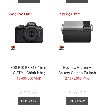
Hàng nhận Order
Hàng nhận Order
EOS R50 RF-S18-45mm
Ecoflow Glacier +
IS STM | Chính hãng
Battery Combo Tủ lạnh
Canon Vietnam
di động Camping kèm
19,600,000 VNĐ
27,575,000 VNĐ
pin | Hàng chính hãng
MUA NGAY
MUA NGAY