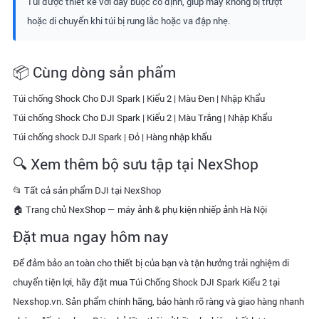
Túi được thiết kế với dây buộc cố định, giúp máy không bị trượt
hoặc di chuyển khi túi bị rung lắc hoặc va đập nhẹ.
📦 Cùng dòng sản phẩm
Túi chống Shock Cho DJI Spark | Kiểu 2 | Màu Đen | Nhập Khẩu
Túi chống Shock Cho DJI Spark | Kiểu 2 | Màu Trắng | Nhập Khẩu
Túi chống shock DJI Spark | Đỏ | Hàng nhập khẩu
🔍 Xem thêm bộ sưu tập tại NexShop
📂 Tất cả sản phẩm DJI tại NexShop
🏠 Trang chủ NexShop — máy ảnh & phụ kiện nhiếp ảnh Hà Nội
Đặt mua ngay hôm nay
Để đảm bảo an toàn cho thiết bị của bạn và tận hưởng trải nghiệm di
chuyển tiện lợi, hãy đặt mua Túi Chống Shock DJI Spark Kiểu 2 tại
Nexshop.vn
. Sản phẩm chính hãng, bảo hành rõ ràng và giao hàng nhanh