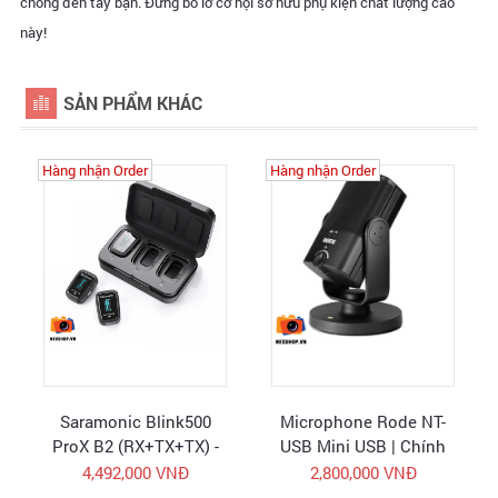
chóng đến tay bạn. Đừng bỏ lỡ cơ hội sở hữu phụ kiện chất lượng cao
này!
SẢN PHẨM KHÁC
Hàng nhận Order
Hàng nhận Order
Saramonic Blink500
Microphone Rode NT-
ProX B2 (RX+TX+TX) -
USB Mini USB | Chính
Micro không dây - Hàng
hãng
4,492,000 VNĐ
2,800,000 VNĐ
chính hãng - FullVAT