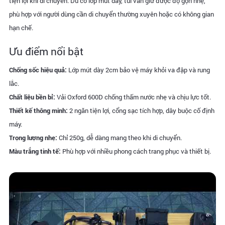
tiện lợi khi di chuyển. Dù có lớp mút dày, túi vẫn giữ được độ gọn nhẹ,
phù hợp với người dùng cần di chuyển thường xuyên hoặc có không gian
hạn chế.
Ưu điểm nổi bật
Chống sốc hiệu quả:
Lớp mút dày 2cm bảo vệ máy khỏi va đập và rung
lắc.
Chất liệu bền bỉ:
Vải Oxford 600D chống thấm nước nhẹ và chịu lực tốt.
Thiết kế thông minh:
2 ngăn tiện lợi, cổng sạc tích hợp, dây buộc cố định
máy.
Trọng lượng nhẹ:
Chỉ 250g, dễ dàng mang theo khi di chuyển.
Màu trắng tinh tế:
Phù hợp với nhiều phong cách trang phục và thiết bị.