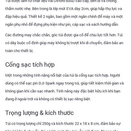
Túi được làm từ chất liệu vải Oxford 600D cao cấp, bền bỉ và chống
thấm nước nhẹ. Bên trong là lớp mút EVA dày 2cm, giúp hấp thụ lực va
đập hiệu quả. Thiết kế 2 ngăn, bao gồm một ngăn chính để máy và một
ngăn phụ nhỏ để đựng phụ kiện như pin, cáp sạc và sách hướng dẫn.
Các đường may chắc chắn, góc túi được gia cố để chịu lực tốt hơn. Túi
có dây buộc cố định giúp máy không bị trượt khi di chuyển, đảm bảo an
toàn cho thiết bị.
Cổng sạc tích hợp
Một trong những tính năng nổi bật của túi là cổng sạc tích hợp. Người
dùng có thể sạc pin DJI Spark ngay trong túi, giúp tiết kiệm thời gian và
không gian khi cần sạc nhanh. Tính năng này đặc biệt hữu ích khi bạn
đang ở ngoài trời và không có thiết bị sạc riêng biệt.
Trọng lượng & kích thước
Túi có trọng lượng chỉ 250g và kích thước 22 x 18 x 8 cm, đảm bảo sự