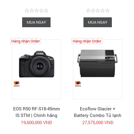
MUA NGAY
MUA NGAY
Hàng nhận Order
Hàng nhận Order
EOS R50 RF-S18-45mm
Ecoflow Glacier +
IS STM | Chính hãng
Battery Combo Tủ lạnh
Canon Vietnam
di động Camping kèm
19,600,000 VNĐ
27,575,000 VNĐ
pin | Hàng chính hãng